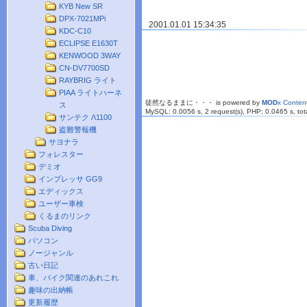
KYB New SR
DPX-7021MPi
2001.01.01 15:34:35
KDC-C10
ECLIPSE E1630T
KENWOOD 3WAY
CN-DV7700SD
RAYBRIG ライト
PIAA ライトハーネ
徒然なるままに・・・ is powered by
MOD
x Conte
ス
MySQL: 0.0056 s, 2 request(s), PHP: 0.0465 s, tota
サンテク Λ1100
盗難警報機
サヨナラ
フォレスター
デミオ
インプレッサ GG9
エディックス
ユーザー車検
くるまのリンク
Scuba Diving
パソコン
ノージャンル
古い日記
車、バイク関連のあれこれ
趣味の出納帳
更新履歴