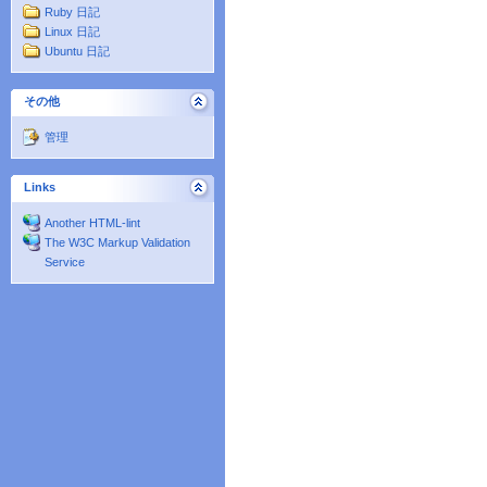
Ruby 日記
Linux 日記
Ubuntu 日記
その他
管理
Links
Another HTML-lint
The W3C Markup Validation
Service