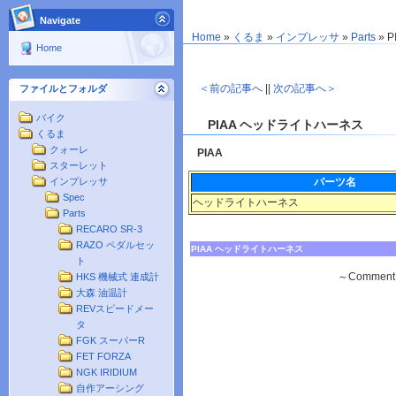
Navigate
Home
»
くるま
»
インプレッサ
»
Parts
»
P
Home
＜前の記事へ
||
次の記事へ＞
ファイルとフォルダ
バイク
PIAA ヘッドライトハーネス
くるま
クォーレ
PIAA
スターレット
パーツ名
インプレッサ
Spec
ヘッドライトハーネス
Parts
RECARO SR-3
RAZO ペダルセッ
PIAA ヘッドライトハーネス
ト
～Commen
HKS 機械式 連成計
大森 油温計
REVスピードメー
タ
FGK スーパーR
FET FORZA
NGK IRIDIUM
自作アーシング