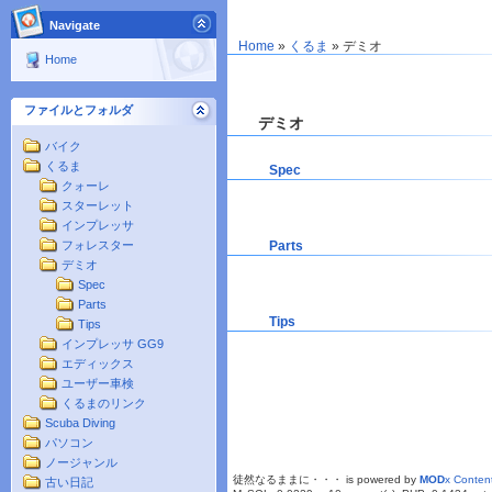
Navigate
Home
»
くるま
»
デミオ
Home
ファイルとフォルダ
デミオ
バイク
くるま
Spec
クォーレ
スターレット
インプレッサ
Parts
フォレスター
デミオ
Spec
Parts
Tips
Tips
インプレッサ GG9
エディックス
ユーザー車検
くるまのリンク
Scuba Diving
パソコン
ノージャンル
徒然なるままに・・・ is powered by
MOD
x Conte
古い日記