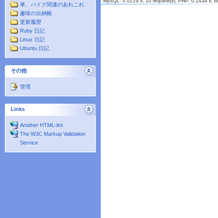
MySQL: 0.0229 s, 10 request(s), PHP: 0.1434 s, tot
車、バイク関連のあれこれ
趣味の出納帳
更新履歴
Ruby 日記
Linux 日記
Ubuntu 日記
その他
管理
Links
Another HTML-lint
The W3C Markup Validation
Service