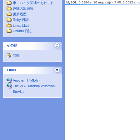
MySQL: 0.0184 s, 10 request(s), PHP: 0.0582 s, tot
車、バイク関連のあれこれ
趣味の出納帳
更新履歴
Ruby 日記
Linux 日記
Ubuntu 日記
その他
管理
Links
Another HTML-lint
The W3C Markup Validation
Service