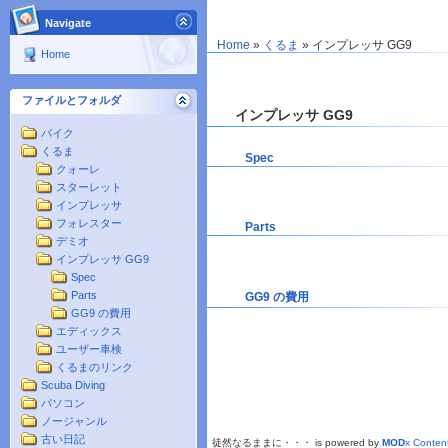
Navigate
Home
»
くるま
»
インプレッサ GG9
Home
ファイルとフォルダ
インプレッサ GG9
バイク
くるま
Spec
クォーレ
スターレット
インプレッサ
フォレスター
Parts
デミオ
インプレッサ GG9
Spec
Parts
GG9 の費用
GG9 の費用
エディックス
ユーザー車検
くるまのリンク
Scuba Diving
パソコン
ノージャンル
古い日記
徒然なるままに・・・ is powered by
MOD
x Conte