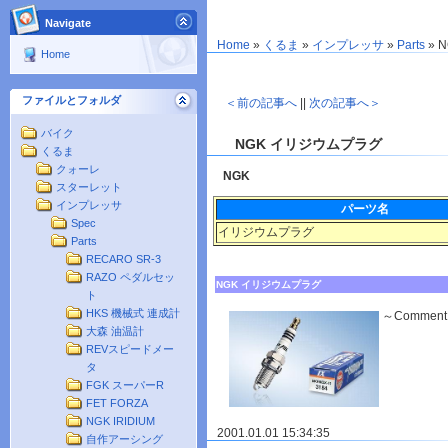
Navigate
Home
»
くるま
»
インプレッサ
»
Parts
»
N
Home
ファイルとフォルダ
＜前の記事へ
||
次の記事へ＞
バイク
NGK イリジウムプラグ
くるま
クォーレ
NGK
スターレット
インプレッサ
パーツ名
Spec
イリジウムプラグ
Parts
RECARO SR-3
RAZO ペダルセッ
NGK イリジウムプラグ
ト
HKS 機械式 連成計
～Commen
大森 油温計
REVスピードメー
タ
FGK スーパーR
FET FORZA
NGK IRIDIUM
2001.01.01 15:34:35
自作アーシング