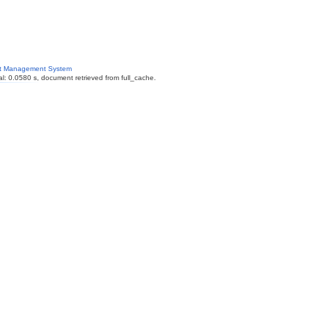
nt Management System
l: 0.0580 s, document retrieved from full_cache.