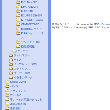
KYB New SR
DPX-7021MPi
KDC-C10
ECLIPSE E1630T
KENWOOD 3WAY
CN-DV7700SD
徒然なるままに・・・ is powered by
MOD
x Conte
MySQL: 0.0061 s, 2 request(s), PHP: 0.0519 s, tota
RAYBRIG ライト
PIAA ライトハーネ
ス
サンテク Λ1100
盗難警報機
サヨナラ
フォレスター
デミオ
インプレッサ GG9
エディックス
ユーザー車検
くるまのリンク
Scuba Diving
パソコン
ノージャンル
古い日記
車、バイク関連のあれこれ
趣味の出納帳
更新履歴