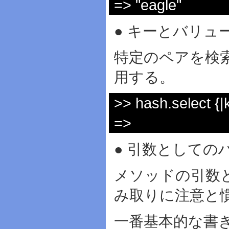
=> "eagle"
● キーとバリュ
特定のペアを検索
用する。
>> hash.select {|k
=>
● 引数としての
メソッドの引数
み取りに注意と
一番基本的な書