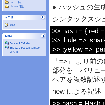
Linux 日記
● ハッシュの生
Ubuntu 日記
シンタックスシ
その他
管理
>> hash = {:red =
Links
>> :bule => 'shark
Another HTML-lint
>> :yellow => 'pan
The W3C Markup Validation
Service
「=>」 より前
部分を「バリュ
ぺアを複数記述
new による記述
>> hash = Hash.