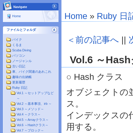
Navigate
Home
»
Ruby 日
Home
ファイルとフォルダ
＜前の記事へ
||
バイク
くるま
Scuba Diving
パソコン
Vol.6 ～Ha
ノージャンル
古い日記
車、バイク関連のあれこれ
○ Hash クラス
趣味の出納帳
更新履歴
Ruby 日記
オブジェクトの
Vol.1 ～セットアップなど
～
ス。
Vol.2 ～基本事項、irb ～
Vol.3 ～メソッド～
インデックスの
Vol.4 ～クラス～
Vol.5 ～Arrayクラス～
用する。
Vol.6 ～Hashクラス～
Vol.7 ～ブロック～