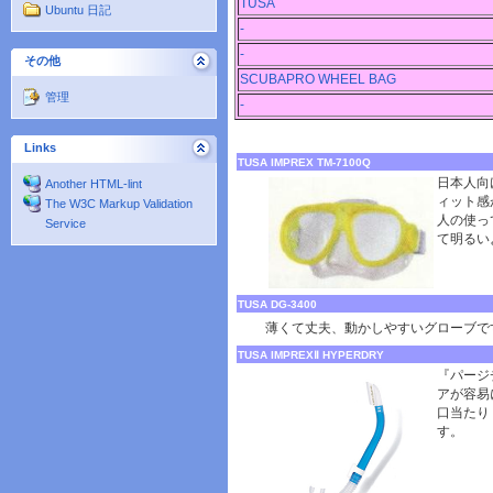
TUSA
Ubuntu 日記
-
-
その他
SCUBAPRO WHEEL BAG
管理
-
Links
TUSA IMPREX TM-7100Q
日本人向
Another HTML-lint
ィット感
The W3C Markup Validation
人の使っ
Service
て明るい
TUSA DG-3400
薄くて丈夫、動かしやすいグローブで
TUSA IMPREXⅡ HYPERDRY
『パージ
アが容易
口当たり
す。