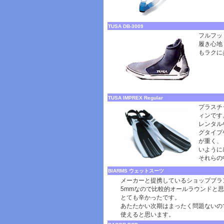
TUSA DB-3009
フルフッ
履き心地
もラクに
TUSA IMPREX Regular
プラスチ
ィンです
レンタル
グタイプ
が重く、
いように
それらの
BIARMS ウェットスーツ
メーカーと提携しているショップブラ
5mmなので比較的オールラウンドと
とても辛かったです。
あたたかい次期はまったく問題ないの
使えると思います。