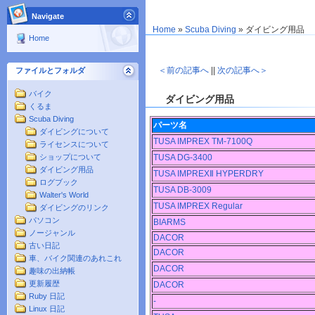
Navigate
Home
»
Scuba Diving
»
ダイビング用品
Home
＜前の記事へ
||
次の記事へ＞
ファイルとフォルダ
バイク
ダイビング用品
くるま
Scuba Diving
パーツ名
ダイビングについて
TUSA IMPREX TM-7100Q
ライセンスについて
TUSA DG-3400
ショップについて
ダイビング用品
TUSA IMPREXⅡ HYPERDRY
ログブック
TUSA DB-3009
Walter's World
TUSA IMPREX Regular
ダイビングのリンク
パソコン
BIARMS
ノージャンル
DACOR
古い日記
DACOR
車、バイク関連のあれこれ
DACOR
趣味の出納帳
更新履歴
DACOR
Ruby 日記
-
Linux 日記